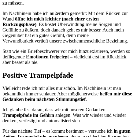
zu müssen.
Im Nachhinein habe ich außerdem gemerkt: Mit dem Rücken zur
Wand
öffne ich mich leichter (nach einer ersten
Rückzugsphase)
. Es kostet Überwindung meine Sorgen und
Gefühle zu äußern, doch danach geht es mir besser. Auch mein
Gegenüber hat ein gutes Gefühl, denn meine
Verwundbarkeit vertieft unsere zwischenmenschliche Beziehung.
Statt wie ein Briefbeschwerer vor mich hinzuexistieren, werden so
tiefliegende
Emotionen freigelegt
– vielleicht erst im Rückblick,
aber besser als nie.
Positive Trampelpfade
Vielleicht rede ich mir alles nur schön. Im Nachhinein ist man
bekanntlich immer schlauer. Aber möglicherweise
helfen mir diese
Gedanken beim nächsten Stimmungstief
.
Ich glaube fest daran, dass wir mit unseren Gedanken
Trampelpfade im Gehirn
anlegen. Was wir wieder und wieder
denken, verfestigt und automatisiert sich.
Für das nächste Tief – es kommt bestimmt – versuche ich
in guten
Zeiten Trampelpfade anzulegen
, denn in schlechten Phasen tue