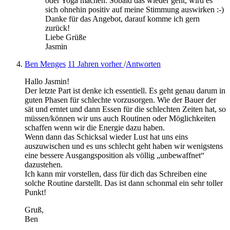
oder Yoga machen. Sobald das wieder geht, wird es
sich ohnehin positiv auf meine Stimmung auswirken :-)
Danke für das Angebot, darauf komme ich gern
zurück!
Liebe Grüße
Jasmin
Ben Menges
11 Jahren vorher
/
Antworten
Hallo Jasmin!
Der letzte Part ist denke ich essentiell. Es geht genau darum in
guten Phasen für schlechte vorzusorgen. Wie der Bauer der
sät und erntet und dann Essen für die schlechten Zeiten hat, so
müssen/können wir uns auch Routinen oder Möglichkeiten
schaffen wenn wir die Energie dazu haben.
Wenn dann das Schicksal wieder Lust hat uns eins
auszuwischen und es uns schlecht geht haben wir wenigstens
eine bessere Ausgangsposition als völlig „unbewaffnet“
dazustehen.
Ich kann mir vorstellen, dass für dich das Schreiben eine
solche Routine darstellt. Das ist dann schonmal ein sehr toller
Punkt!
Gruß,
Ben