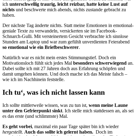
ich
unterschwellig traurig, leicht reizbar, hatte keine Lust auf
nichts
und beschwerte mich abends, nichts zustande gebracht zu
haben.
Der nächste Tag änderte nichts. Statt meine Emotionen in emotional-
geniale Texte zu verwandeln, versickerten sie im Facebook-
Schnarch-Gulli. Mit versteinertem Gesicht verbrachte ich sinnlose
Stunden am Laptop und war zum gefühlt unverdienten Feierabend
so emotional wie ein Briefbeschwerer
.
Natürlich war es nicht mein erstes Stimmungstief. Doch ein
Motivationsloch fühlt sich jedes Mal
besonders schwerwiegend
an.
Dabei sollte ich mit 27 Jahren doch aus Erfahrung schöpfen und
damit umgehen können. Und doch mache ich das Meiste falsch –
wie ich im Nachhinein feststelle.
Ich tu‘, was ich nicht lassen kann
Ich sollte mittlerweile wissen, was zu tun ist,
wenn meine Laune
unter den Gefrierpunkt sinkt
. Ich stelle mich stattdessen an, als sei
es das erste (und schlimmste) Mal.
Es geht vorbei
, maximal ein paar Tage später bin ich wieder
hergestellt
.
Auch das sollte ich gelernt haben.
Doch im