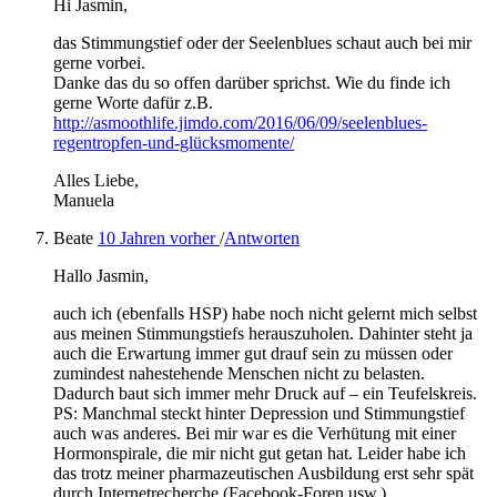
Hi Jasmin,
das Stimmungstief oder der Seelenblues schaut auch bei mir
gerne vorbei.
Danke das du so offen darüber sprichst. Wie du finde ich
gerne Worte dafür z.B.
http://asmoothlife.jimdo.com/2016/06/09/seelenblues-
regentropfen-und-glücksmomente/
Alles Liebe,
Manuela
Beate
10 Jahren vorher
/
Antworten
Hallo Jasmin,
auch ich (ebenfalls HSP) habe noch nicht gelernt mich selbst
aus meinen Stimmungstiefs herauszuholen. Dahinter steht ja
auch die Erwartung immer gut drauf sein zu müssen oder
zumindest nahestehende Menschen nicht zu belasten.
Dadurch baut sich immer mehr Druck auf – ein Teufelskreis.
PS: Manchmal steckt hinter Depression und Stimmungstief
auch was anderes. Bei mir war es die Verhütung mit einer
Hormonspirale, die mir nicht gut getan hat. Leider habe ich
das trotz meiner pharmazeutischen Ausbildung erst sehr spät
durch Internetrecherche (Facebook-Foren usw.)