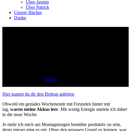
Über Jasmin
Über Patrick
Unsere Bücher
Danke
Wie ich mich mit
Trampelpfaden gegen das
nächste (Stimmungs-) Tief
wappne
5 Minuten Lesezeit
by
Jasmin
Zum Beitrag
Hier kannst du dir den Beitrag anhören
Obwohl ein geniales Wochenende mit Freunden hinter mir
lag,
waren meine Akkus leer
. Mit wenig Energie startete ich daher
in die neue Woche.
Je mehr ich mich am Montagmorgen bemühte produktiv zu sein,
desto mieser ging es mir. Ohne den genauen Grund zu kennen, war