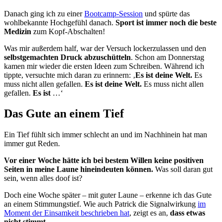
Danach ging ich zu einer
Bootcamp-Session
und spürte das
wohlbekannte Hochgefühl danach.
Sport ist immer noch die beste
Medizin
zum Kopf-Abschalten!
Was mir außerdem half, war der Versuch lockerzulassen und den
selbstgemachten Druck abzuschütteln
. Schon am Donnerstag
kamen mir wieder die ersten Ideen zum Schreiben. Während ich
tippte, versuchte mich daran zu erinnern: ‚
Es ist deine Welt.
Es
muss nicht allen gefallen.
Es ist deine Welt.
Es muss nicht allen
gefallen.
Es ist
…‘
Das Gute an einem Tief
Ein Tief fühlt sich immer schlecht an und im Nachhinein hat man
immer gut Reden.
Vor einer Woche hätte ich bei bestem Willen keine positiven
Seiten in meine Laune hineindeuten können.
Was soll daran gut
sein, wenn alles doof ist?
Doch eine Woche später – mit guter Laune – erkenne ich das Gute
an einem Stimmungstief. Wie auch Patrick die Signalwirkung
im
Moment der Einsamkeit beschrieben hat
, zeigt es an,
dass etwas
nicht stimmt
.