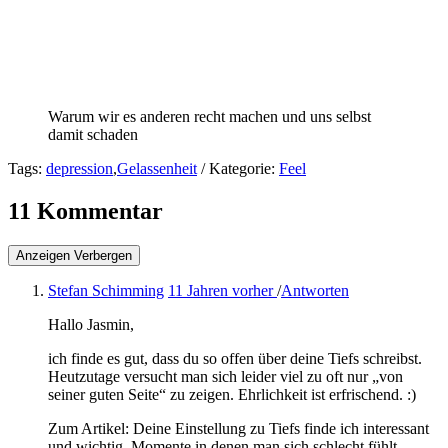
Warum wir es anderen recht machen und uns selbst
damit schaden
Tags:
depression
,
Gelassenheit
/ Kategorie:
Feel
11 Kommentar
Anzeigen
Verbergen
Stefan Schimming
11 Jahren vorher
/
Antworten
Hallo Jasmin,
ich finde es gut, dass du so offen über deine Tiefs schreibst.
Heutzutage versucht man sich leider viel zu oft nur „von
seiner guten Seite“ zu zeigen. Ehrlichkeit ist erfrischend. :)
Zum Artikel: Deine Einstellung zu Tiefs finde ich interessant
und wichtig. Momente in denen man sich schlecht fühlt