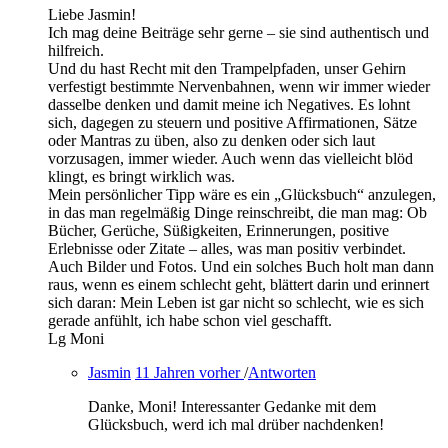
Liebe Jasmin!
Ich mag deine Beiträge sehr gerne – sie sind authentisch und
hilfreich.
Und du hast Recht mit den Trampelpfaden, unser Gehirn
verfestigt bestimmte Nervenbahnen, wenn wir immer wieder
dasselbe denken und damit meine ich Negatives. Es lohnt
sich, dagegen zu steuern und positive Affirmationen, Sätze
oder Mantras zu üben, also zu denken oder sich laut
vorzusagen, immer wieder. Auch wenn das vielleicht blöd
klingt, es bringt wirklich was.
Mein persönlicher Tipp wäre es ein „Glücksbuch“ anzulegen,
in das man regelmäßig Dinge reinschreibt, die man mag: Ob
Bücher, Gerüche, Süßigkeiten, Erinnerungen, positive
Erlebnisse oder Zitate – alles, was man positiv verbindet.
Auch Bilder und Fotos. Und ein solches Buch holt man dann
raus, wenn es einem schlecht geht, blättert darin und erinnert
sich daran: Mein Leben ist gar nicht so schlecht, wie es sich
gerade anfühlt, ich habe schon viel geschafft.
Lg Moni
Jasmin
11 Jahren vorher
/
Antworten
Danke, Moni! Interessanter Gedanke mit dem
Glücksbuch, werd ich mal drüber nachdenken!