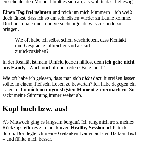
entscheidenden Moment fühlt es sich an, als währte das Tief ewig.
Einen Tag frei nehmen
und mich um mich kümmern – ich weiß
doch längst, dass ich so am schnellsten wieder zu Laune komme.
Doch ich quäle mich und versuche irgendetwas zustande zu
bringen.
Wie oft habe ich selbst schon geschrieben, dass Kontakt
und Gespräche hilfreicher sind als sich
zurückzuziehen?
In der Realität ist mein Umfeld jedoch hilflos, denn
ich gehe nicht
ans Handy
: ‚Auch noch drüber reden? Bitte nicht!‘
Wie oft habe ich gelesen, dass man sich
nicht
dazu hinreißen lassen
sollte, in einem Tief sein Leben zu bewerten? Ich habe dagegen ein
Talent dafür
mich im ungünstigsten Moment zu zermartern
. So
sackt meine Stimmung immer weiter ab.
Kopf hoch bzw. aus!
Ab Mittwoch ging es langsam bergauf. Ich rang mich trotz meines
Rückzugsreflexes zu einer kurzen
Healthy Session
bei Patrick
durch. Dort legte ich meine Gedanken-Karten auf den Balkon-Tisch
– und fühlte mich besser.