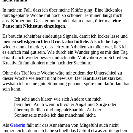
In meinem Fall, dass ich über meine Kräfte ging. Eine lückenlos
durchgeplante Woche mit noch so schönen Terminen laugt mich
aus. Körper und Geist erinnern mich dann daran, öfter mal
eine
Pause mit Nichtstun einzulegen
.
Es braucht scheinbar eindeutige Signale, damit ich locker lasse und
meinen
selbstgemachten Druck abschüttele
. Als ich die Tage
wieder einmal merkte, dass ich zum Arbeiten zu müde war, ließ ich
es einfach mal gut sein. Wie durch ein Wunder ging es mir den Tag
darauf auch wieder besser und ich hatte Motivation zum Schreiben.
Kreativität funktioniert nicht nach der Stechuhr.
Ohne das Tief letzte Woche wäre mir zudem der Unterschied zu
dieser Woche vielleicht nicht bewusst. Der
Kontrast ist stärker
,
weshalb ich meine gute Stimmung genauer spüre und dafür dankbar
sein kann.
Ich sehe auch klarer, wie sich Andere um mich
bemühen. Auch wenn ich voller Angst und Sorge oder
überempfindlich und ungenießbar bin. Auf der
Sonnenseite merke ich das manchmal nicht.
Als
Geberin
fällt mir das Annehmen von Mitgefühl auch nicht
immer leicht, denn ich habe schnell das Gefühl etwas zurückgeben