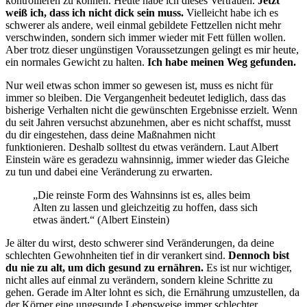
kontrollieren zu können. Heute habe ich dieses Vertrauen.
Jetzt
weiß ich, dass ich nicht dick sein muss.
Vielleicht habe ich es
schwerer als andere, weil einmal gebildete Fettzellen nicht mehr
verschwinden, sondern sich immer wieder mit Fett füllen wollen.
Aber trotz dieser ungünstigen Voraussetzungen gelingt es mir heute,
ein normales Gewicht zu halten.
Ich habe meinen Weg gefunden.
Nur weil etwas schon immer so gewesen ist, muss es nicht für
immer so bleiben. Die Vergangenheit bedeutet lediglich, dass das
bisherige Verhalten nicht die gewünschten Ergebnisse erzielt. Wenn
du seit Jahren versuchst abzunehmen, aber es nicht schaffst, musst
du dir eingestehen, dass deine Maßnahmen nicht
funktionieren. Deshalb solltest du etwas verändern. Laut Albert
Einstein wäre es geradezu wahnsinnig, immer wieder das Gleiche
zu tun und dabei eine Veränderung zu erwarten.
„Die reinste Form des Wahnsinns ist es, alles beim
Alten zu lassen und gleichzeitig zu hoffen, dass sich
etwas ändert.“ (Albert Einstein)
Je älter du wirst, desto schwerer sind Veränderungen, da deine
schlechten Gewohnheiten tief in dir verankert sind.
Dennoch bist
du nie zu alt, um dich gesund zu ernähren.
Es ist nur wichtiger,
nicht alles auf einmal zu verändern, sondern kleine Schritte zu
gehen. Gerade im Alter lohnt es sich, die Ernährung umzustellen, da
der Körper eine ungesunde Lebensweise immer schlechter