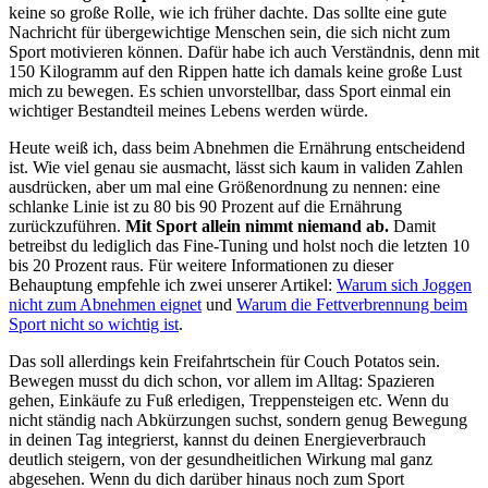
keine so große Rolle, wie ich früher dachte. Das sollte eine gute
Nachricht für übergewichtige Menschen sein, die sich nicht zum
Sport motivieren können. Dafür habe ich auch Verständnis, denn mit
150 Kilogramm auf den Rippen hatte ich damals keine große Lust
mich zu bewegen. Es schien unvorstellbar, dass Sport einmal ein
wichtiger Bestandteil meines Lebens werden würde.
Heute weiß ich, dass beim Abnehmen die Ernährung entscheidend
ist. Wie viel genau sie ausmacht, lässt sich kaum in validen Zahlen
ausdrücken, aber um mal eine Größenordnung zu nennen: eine
schlanke Linie ist zu 80 bis 90 Prozent auf die Ernährung
zurückzuführen.
Mit Sport allein nimmt niemand ab.
Damit
betreibst du lediglich das Fine-Tuning und holst noch die letzten 10
bis 20 Prozent raus. Für weitere Informationen zu dieser
Behauptung empfehle ich zwei unserer Artikel:
Warum sich Joggen
nicht zum Abnehmen eignet
und
Warum die Fettverbrennung beim
Sport nicht so wichtig ist
.
Das soll allerdings kein Freifahrtschein für Couch Potatos sein.
Bewegen musst du dich schon, vor allem im Alltag: Spazieren
gehen, Einkäufe zu Fuß erledigen, Treppensteigen etc. Wenn du
nicht ständig nach Abkürzungen suchst, sondern genug Bewegung
in deinen Tag integrierst, kannst du deinen Energieverbrauch
deutlich steigern, von der gesundheitlichen Wirkung mal ganz
abgesehen. Wenn du dich darüber hinaus noch zum Sport