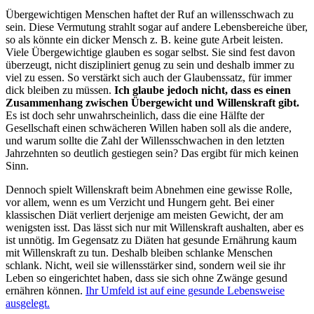
Übergewichtigen Menschen haftet der Ruf an willensschwach zu
sein. Diese Vermutung strahlt sogar auf andere Lebensbereiche über,
so als könnte ein dicker Mensch z. B. keine gute Arbeit leisten.
Viele Übergewichtige glauben es sogar selbst. Sie sind fest davon
überzeugt, nicht diszipliniert genug zu sein und deshalb immer zu
viel zu essen. So verstärkt sich auch der Glaubenssatz, für immer
dick bleiben zu müssen.
Ich glaube jedoch nicht, dass es einen
Zusammenhang zwischen Übergewicht und Willenskraft gibt.
Es ist doch sehr unwahrscheinlich, dass die eine Hälfte der
Gesellschaft einen schwächeren Willen haben soll als die andere,
und warum sollte die Zahl der Willensschwachen in den letzten
Jahrzehnten so deutlich gestiegen sein? Das ergibt für mich keinen
Sinn.
Dennoch spielt Willenskraft beim Abnehmen eine gewisse Rolle,
vor allem, wenn es um Verzicht und Hungern geht. Bei einer
klassischen Diät verliert derjenige am meisten Gewicht, der am
wenigsten isst. Das lässt sich nur mit Willenskraft aushalten, aber es
ist unnötig. Im Gegensatz zu Diäten hat gesunde Ernährung kaum
mit Willenskraft zu tun. Deshalb bleiben schlanke Menschen
schlank. Nicht, weil sie willensstärker sind, sondern weil sie ihr
Leben so eingerichtet haben, dass sie sich ohne Zwänge gesund
ernähren können.
Ihr Umfeld ist auf eine gesunde Lebensweise
ausgelegt.