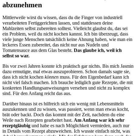
abzunehmen
Mittlerweile wirst du wissen, dass du die Finger von industriell
verarbeiteten Fertiggerichten lassen, und stattdessen deine
Mahlzeiten selbst zubereiten solltest. Vielleicht glaubst du, das sei
ein Problem, weil du nicht kochen kannst. Ich bin überzeugt, dass
viele junge Menschen tatsächlich keine Ahnung haben, wie man ein
leckeres Essen zubereitet, das nicht nur aus Nudeln und
Tomatensauce aus dem Glas besteht.
Das glaube ich, weil ich
selbst so war.
Bis vor zwei Jahren konnte ich praktisch gar nichts. Bis mich Jasmin
dazu ermutigte, mal etwas auszuprobieren. Schon damals sagte sie,
dass ich nicht kochen
können
muss. Für den Eigenbedarf kann ich
nicht viel falsch machen. Ich brauche lediglich gute Rezepte, die mit
konkreten Handlungsanweisungen versehen und nicht zu komplex
sind. Für den Anfang reicht das aus.
Darüber hinaus ist es hilfreich sich ein wenig mit Lebensmitteln
auszukennen und zu wissen, was passiert, wenn man etwas kocht,
brät oder backt. Doch das kommt mit der Zeit, nachdem du eine
Weile nach Rezepten gearbeitet hast.
Am Anfang war ich sehr
rezeptgläubig
und habe es nach Möglichkeit vermieden, auch nur
in Details vom Rezept abzuweichen. Ich wusste einfach nicht, was