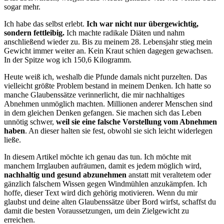
sogar mehr.
Ich habe das selbst erlebt.
Ich war nicht nur übergewichtig,
sondern fettleibig.
Ich machte radikale Diäten und nahm
anschließend wieder zu. Bis zu meinem 28. Lebensjahr stieg mein
Gewicht immer weiter an. Kein Kraut schien dagegen gewachsen.
In der Spitze wog ich 150,6 Kilogramm.
Heute weiß ich, weshalb die Pfunde damals nicht purzelten. Das
vielleicht größte Problem bestand in meinem Denken. Ich hatte so
manche Glaubenssätze verinnerlicht, die mir nachhaltiges
Abnehmen unmöglich machten. Millionen anderer Menschen sind
in dem gleichen Denken gefangen. Sie machen sich das Leben
unnötig schwer,
weil sie eine falsche Vorstellung vom Abnehmen
haben
. An dieser halten sie fest, obwohl sie sich leicht widerlegen
ließe.
In diesem Artikel möchte ich genau das tun. Ich möchte mit
manchem Irrglauben aufräumen, damit es jedem möglich wird,
nachhaltig und gesund abzunehmen
anstatt mit veraltetem oder
gänzlich falschem Wissen gegen Windmühlen anzukämpfen. Ich
hoffe, dieser Text wird dich gehörig motivieren. Wenn du mir
glaubst und deine alten Glaubenssätze über Bord wirfst, schaffst du
damit die besten Voraussetzungen, um dein Zielgewicht zu
erreichen.