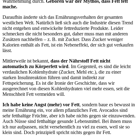
Wahrnehmung durch.
Geboren war der Mythos, dass Fett fett
mache.
Daraufhin änderte sich das Ernährungsverhalten der gesamten
westlichen Welt. Natürlich ließ sich auch die Industrie diesen Trend
nicht entgehen und entwickelte fettreduzierte Produkte. Leider
schmecken die nicht besonders gut, daher muss man mit anderen
Zusätzen nachhelfen – z. B. mit Zucker. Dass Zucker weniger
Kalorien enthält als Fett, ist ein Nebeneffekt, der sich gut verkaufen
lässt.
Mittlerweile ist bekannt,
dass der Nährstoff Fett nicht
automatisch zu Körperfett wird
. Im Gegenteil, es sind die leicht
verdaulichen Kohlenhydrate (Zucker, Mehl etc.), die zu einer
starken Insulinreaktion führen und damit indirekt zur
Fettspeicherung. Es ist die Ironie der Geschichte, dass wir
ausgerechnet von diesen Kohlenhydraten viel mehr essen, seit die
Menschheit Fett vermeiden will.
Ich habe keine Angst (mehr) vor Fett
, sondern baue es bewusst in
meine Ernährung ein, vor allem pflanzliches Fett. Avocados sind
sehr fetthaltige Früchte, aber ich habe nichts gegen sie einzuwenden.
Auch Nüsse sind fetthaltige gesunde Lebensmittel. Bei ihnen muss
ich nur aufpassen, nicht versehentlich zu viel zu essen, weil sie so
klein sind. Doch prinzipiell spricht nichts gegen ihr Fett.