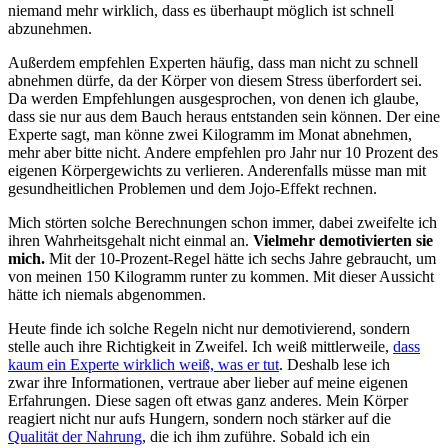
niemand mehr wirklich, dass es überhaupt möglich ist schnell
abzunehmen.
Außerdem empfehlen Experten häufig, dass man nicht zu schnell
abnehmen dürfe, da der Körper von diesem Stress überfordert sei.
Da werden Empfehlungen ausgesprochen, von denen ich glaube,
dass sie nur aus dem Bauch heraus entstanden sein können. Der eine
Experte sagt, man könne zwei Kilogramm im Monat abnehmen,
mehr aber bitte nicht. Andere empfehlen pro Jahr nur 10 Prozent des
eigenen Körpergewichts zu verlieren. Anderenfalls müsse man mit
gesundheitlichen Problemen und dem Jojo-Effekt rechnen.
Mich störten solche Berechnungen schon immer, dabei zweifelte ich
ihren Wahrheitsgehalt nicht einmal an.
Vielmehr demotivierten sie
mich.
Mit der 10-Prozent-Regel hätte ich sechs Jahre gebraucht, um
von meinen 150 Kilogramm runter zu kommen. Mit dieser Aussicht
hätte ich niemals abgenommen.
Heute finde ich solche Regeln nicht nur demotivierend, sondern
stelle auch ihre Richtigkeit in Zweifel. Ich weiß mittlerweile,
dass
kaum ein Experte wirklich weiß, was er tut
. Deshalb lese ich
zwar ihre Informationen, vertraue aber lieber auf meine eigenen
Erfahrungen. Diese sagen oft etwas ganz anderes. Mein Körper
reagiert nicht nur aufs Hungern, sondern noch stärker auf die
Qualität der Nahrung
, die ich ihm zuführe. Sobald ich ein