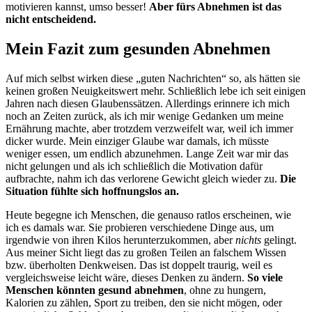
motivieren kannst, umso besser!
Aber fürs Abnehmen ist das
nicht entscheidend.
Mein Fazit zum gesunden Abnehmen
Auf mich selbst wirken diese „guten Nachrichten“ so, als hätten sie
keinen großen Neuigkeitswert mehr. Schließlich lebe ich seit einigen
Jahren nach diesen Glaubenssätzen. Allerdings erinnere ich mich
noch an Zeiten zurück, als ich mir wenige Gedanken um meine
Ernährung machte, aber trotzdem verzweifelt war, weil ich immer
dicker wurde. Mein einziger Glaube war damals, ich müsste
weniger essen, um endlich abzunehmen. Lange Zeit war mir das
nicht gelungen und als ich schließlich die Motivation dafür
aufbrachte, nahm ich das verlorene Gewicht gleich wieder zu.
Die
Situation fühlte sich hoffnungslos an.
Heute begegne ich Menschen, die genauso ratlos erscheinen, wie
ich es damals war. Sie probieren verschiedene Dinge aus, um
irgendwie von ihren Kilos herunterzukommen, aber
nichts
gelingt.
Aus meiner Sicht liegt das zu großen Teilen an falschem Wissen
bzw. überholten Denkweisen. Das ist doppelt traurig, weil es
vergleichsweise leicht wäre, dieses Denken zu ändern.
So viele
Menschen könnten gesund abnehmen
, ohne zu hungern,
Kalorien zu zählen, Sport zu treiben, den sie nicht mögen, oder