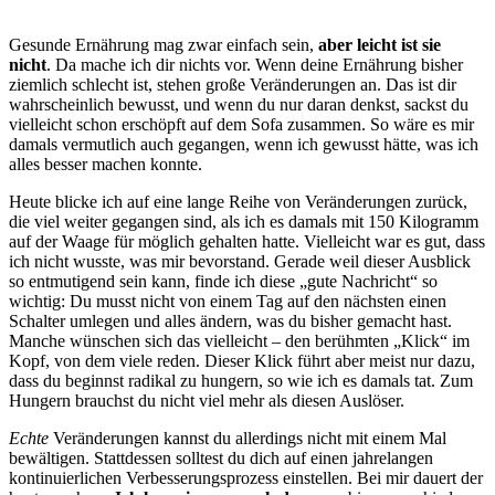
Gesunde Ernährung mag zwar einfach sein,
aber leicht ist sie
nicht
. Da mache ich dir nichts vor. Wenn deine Ernährung bisher
ziemlich schlecht ist, stehen große Veränderungen an. Das ist dir
wahrscheinlich bewusst, und wenn du nur daran denkst, sackst du
vielleicht schon erschöpft auf dem Sofa zusammen. So wäre es mir
damals vermutlich auch gegangen, wenn ich gewusst hätte, was ich
alles besser machen konnte.
Heute blicke ich auf eine lange Reihe von Veränderungen zurück,
die viel weiter gegangen sind, als ich es damals mit 150 Kilogramm
auf der Waage für möglich gehalten hatte. Vielleicht war es gut, dass
ich nicht wusste, was mir bevorstand. Gerade weil dieser Ausblick
so entmutigend sein kann, finde ich diese „gute Nachricht“ so
wichtig: Du musst nicht von einem Tag auf den nächsten einen
Schalter umlegen und alles ändern, was du bisher gemacht hast.
Manche wünschen sich das vielleicht – den berühmten „Klick“ im
Kopf, von dem viele reden. Dieser Klick führt aber meist nur dazu,
dass du beginnst radikal zu hungern, so wie ich es damals tat. Zum
Hungern brauchst du nicht viel mehr als diesen Auslöser.
Echte
Veränderungen kannst du allerdings nicht mit einem Mal
bewältigen. Stattdessen solltest du dich auf einen jahrelangen
kontinuierlichen Verbesserungsprozess einstellen. Bei mir dauert der