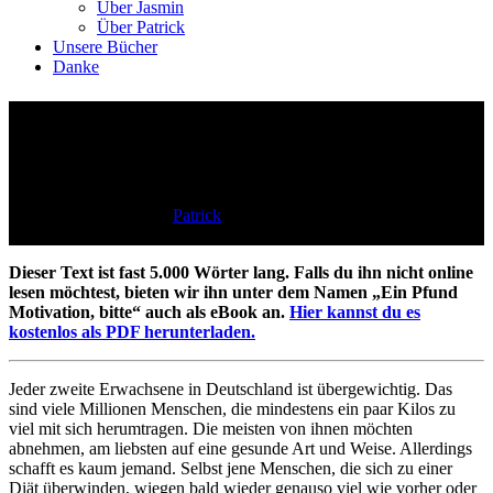
Über Jasmin
Über Patrick
Unsere Bücher
Danke
12 gute Nachrichten für alle,
die gesund abnehmen wollen
26 Minuten Lesezeit
by
Patrick
Zum Beitrag
Dieser Text ist fast 5.000 Wörter lang. Falls du ihn nicht online
lesen möchtest, bieten wir ihn unter dem Namen „Ein Pfund
Motivation, bitte“ auch als eBook an.
Hier kannst du es
kostenlos als PDF herunterladen.
Jeder zweite Erwachsene in Deutschland ist übergewichtig. Das
sind viele Millionen Menschen, die mindestens ein paar Kilos zu
viel mit sich herumtragen. Die meisten von ihnen möchten
abnehmen, am liebsten auf eine gesunde Art und Weise. Allerdings
schafft es kaum jemand. Selbst jene Menschen, die sich zu einer
Diät überwinden, wiegen bald wieder genauso viel wie vorher oder