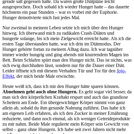
gerade satt gegessen hatte. Da waren große Diätpläne leicht
ausgesprochen. Doch sobald ich wieder Hunger hatte – das dauerte
höchstens ein paar Stunden – war es vorbei mit der Euphorie.
Hunger demotivierte mich fast jedes Mal.
Nur zweimal in meinem Leben setzte ich mich über den Hunger
hinweg. Ich überwand mich zu radikalen Crash-Diäten und
hungerte solange, bis ich mein Zielgewicht erreicht hatte. Als ich die
ersten Tage überstanden hatte, war ich drin im Diätmodus. Der
Hunger gehörte fortan zu meinem Alltag dazu. Ich war tagsüber
immer wieder hungrig und ging abends mit knurrendem Magen ins
Bett. Beim Schlafen spürt man den Hunger nicht. Das ist nichts, was
sich ewig durchhalten lässt, sondern nur für die Dauer einer Diät.
Leider öffnete ich mit diesem Verhalten Tür und Tor für den
Jojo-
Effekt
, der mich beide Male erwischte.
Heute weiß ich, dass ich mir den Hunger hätte sparen können.
Abnehmen geht auch ohne Hungern.
Es geht sogar viel besser, da
man sich den körperlichen Kraftakt erspart und auch das grandiose
Scheitern am Ende. Ein übergewichtiger Körper nimmt von ganz
allein ab, sobald du ihm gesunde Nahrung zuführst. Das habe ich
am eigenen Leib erfahren, als ich den Zucker in meiner Ernährung
reduzierte, und dann noch einmal, als ich weniger Getreideprodukte
zu mir nahm. Beide Male regulierte mein Körper sein Gewicht von
selbst – ganz ohne Hungern. Ich habe seit zwei Jahren nicht mehr