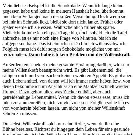
Mein liebstes Beispiel ist die Schokolade. Wenn ich lange keine
gegessen habe und keine in meinem Haushalt habe, überkommt
mich kein Verlangen nach der süßen Versuchung. Doch wenn sie
bei mir im Schrank liegt, bleibt sie dort nicht lange. Früher oder
später werde ich sie essen. Wahrscheinlich früher als später.
Vielleicht komme ich ein paar Tage hin, doch sobald ich die Tafel
anbreche, ist es nur noch eine Frage von Minuten, bis ich sie
aufgegessen habe. Das ist einfach so. Da bin ich willensschwach.
Folglich muss ich dafür sorgen Schokolade möglichst von mir
fernzuhalten.
Dann habe ich kein Problem mit der Willenskraft.
Außerdem entscheidet meine gesamte Ernährung darüber, wie sehr
meine Willenskraft beansprucht wird. Es gibt Lebensmittel, die
sättigen mich und verursachen keinen weiteren Appetit. Es gibt aber
auch Lebensmittel, von denen will ich immer mehr haben bzw. von
denen bekomme ich im Anschluss an eine Mahlzeit schnell wieder
Hunger. Dazu gehört alles, was Zucker enthält, aber auch
getreidehaltige Lebensmittel. Wenn ich davon etwas esse, muss ich
mich zusammenreißen, nicht zu viel zu essen. Folglich sollte ich es
von vornherein bleiben lassen, um nicht von meiner Willenskraft
zehren zu müssen.
Du siehst, Willenskraft spielt nur eine Rolle, wenn du ihr eine
Bühne bereitest. Richtest du hingegen dein Leben für eine gesunde
Ernährung ein, ist dein Wille kein Thema. Nur für den Start brauchst