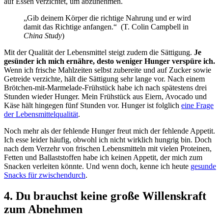
auf Essen verzichtet, um abzunehmen.
„Gib deinem Körper die richtige Nahrung und er wird
damit das Richtige anfangen.“ (T. Colin Campbell in
China Study
)
Mit der Qualität der Lebensmittel steigt zudem die Sättigung.
Je
gesünder ich mich ernähre, desto weniger Hunger verspüre ich.
Wenn ich frische Mahlzeiten selbst zubereite und auf Zucker sowie
Getreide verzichte, hält die Sättigung sehr lange vor. Nach einem
Brötchen-mit-Marmelade-Frühstück habe ich nach spätestens drei
Stunden wieder Hunger. Mein Frühstück aus Eiern, Avocado und
Käse hält hingegen fünf Stunden vor. Hunger ist folglich
eine Frage
der Lebensmittelqualität
.
Noch mehr als der fehlende Hunger freut mich der fehlende Appetit.
Ich esse leider häufig, obwohl ich nicht wirklich hungrig bin. Doch
nach dem Verzehr von frischen Lebensmitteln mit vielen Proteinen,
Fetten und Ballaststoffen habe ich keinen Appetit, der mich zum
Snacken verleiten könnte. Und wenn doch, kenne ich heute
gesunde
Snacks für zwischendurch
.
4. Du brauchst keine große Willenskraft
zum Abnehmen