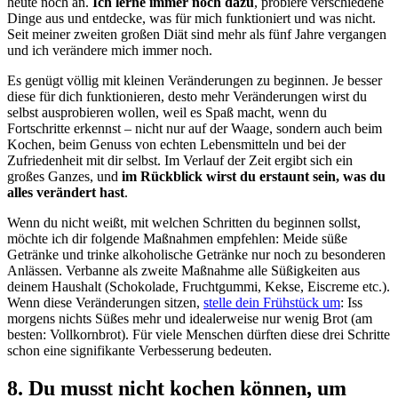
heute noch an.
Ich lerne immer noch dazu
, probiere verschiedene
Dinge aus und entdecke, was für mich funktioniert und was nicht.
Seit meiner zweiten großen Diät sind mehr als fünf Jahre vergangen
und ich verändere mich immer noch.
Es genügt völlig mit kleinen Veränderungen zu beginnen. Je besser
diese für dich funktionieren, desto mehr Veränderungen wirst du
selbst ausprobieren wollen, weil es Spaß macht, wenn du
Fortschritte erkennst – nicht nur auf der Waage, sondern auch beim
Kochen, beim Genuss von echten Lebensmitteln und bei der
Zufriedenheit mit dir selbst. Im Verlauf der Zeit ergibt sich ein
großes Ganzes, und
im Rückblick wirst du erstaunt sein, was du
alles verändert hast
.
Wenn du nicht weißt, mit welchen Schritten du beginnen sollst,
möchte ich dir folgende Maßnahmen empfehlen: Meide süße
Getränke und trinke alkoholische Getränke nur noch zu besonderen
Anlässen. Verbanne als zweite Maßnahme alle Süßigkeiten aus
deinem Haushalt (Schokolade, Fruchtgummi, Kekse, Eiscreme etc.).
Wenn diese Veränderungen sitzen,
stelle dein Frühstück um
: Iss
morgens nichts Süßes mehr und idealerweise nur wenig Brot (am
besten: Vollkornbrot). Für viele Menschen dürften diese drei Schritte
schon eine signifikante Verbesserung bedeuten.
8. Du musst nicht kochen können, um