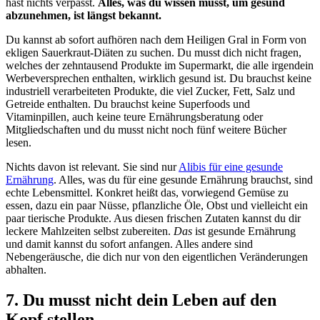
hast nichts verpasst.
Alles, was du wissen musst, um gesund
abzunehmen, ist längst bekannt.
Du kannst ab sofort aufhören nach dem Heiligen Gral in Form von
ekligen Sauerkraut-Diäten zu suchen. Du musst dich nicht fragen,
welches der zehntausend Produkte im Supermarkt, die alle irgendein
Werbeversprechen enthalten, wirklich gesund ist. Du brauchst keine
industriell verarbeiteten Produkte, die viel Zucker, Fett, Salz und
Getreide enthalten. Du brauchst keine Superfoods und
Vitaminpillen, auch keine teure Ernährungsberatung oder
Mitgliedschaften und du musst nicht noch fünf weitere Bücher
lesen.
Nichts davon ist relevant. Sie sind nur
Alibis für eine gesunde
Ernährung
. Alles, was du für eine gesunde Ernährung brauchst, sind
echte Lebensmittel. Konkret heißt das, vorwiegend Gemüse zu
essen, dazu ein paar Nüsse, pflanzliche Öle, Obst und vielleicht ein
paar tierische Produkte. Aus diesen frischen Zutaten kannst du dir
leckere Mahlzeiten selbst zubereiten.
Das
ist gesunde Ernährung
und damit kannst du sofort anfangen. Alles andere sind
Nebengeräusche, die dich nur von den eigentlichen Veränderungen
abhalten.
7. Du musst nicht dein Leben auf den
Kopf stellen