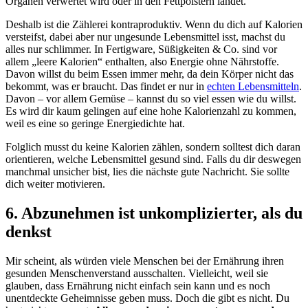
Organen verwertet wird oder in den Fettpolstern landet.
Deshalb ist die Zählerei kontraproduktiv. Wenn du dich auf Kalorien
versteifst, dabei aber nur ungesunde Lebensmittel isst, machst du
alles nur schlimmer. In Fertigware, Süßigkeiten & Co. sind vor
allem „leere Kalorien“ enthalten, also Energie ohne Nährstoffe.
Davon willst du beim Essen immer mehr, da dein Körper nicht das
bekommt, was er braucht. Das findet er nur in
echten Lebensmitteln
.
Davon – vor allem Gemüse – kannst du so viel essen wie du willst.
Es wird dir kaum gelingen auf eine hohe Kalorienzahl zu kommen,
weil es eine so geringe Energiedichte hat.
Folglich musst du keine Kalorien zählen, sondern solltest dich daran
orientieren, welche Lebensmittel gesund sind. Falls du dir deswegen
manchmal unsicher bist, lies die nächste gute Nachricht. Sie sollte
dich weiter motivieren.
6. Abzunehmen ist unkomplizierter, als du
denkst
Mir scheint, als würden viele Menschen bei der Ernährung ihren
gesunden Menschenverstand ausschalten. Vielleicht, weil sie
glauben, dass Ernährung nicht einfach sein kann und es noch
unentdeckte Geheimnisse geben muss. Doch die gibt es nicht. Du