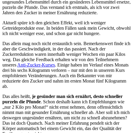
ungesundes Lebensmittel durch ein gesünderes Lebensmittel ersetze,
purzeln die Pfunde. Das verstand ich erstmals, als ich vor zwei
Jahren den Zucker in meiner Ernährung reduzierte.
Aktuell spüre ich den gleichen Effekt, weil ich weniger
Getreideprodukte esse. In beiden Fällen sank mein Gewicht, obwohl
ich nicht weniger esse, und schon gar nicht hungere.
Das allein mag noch nicht erstaunlich sein. Bemerkenswert finde ich
aber die Geschwindigkeit, in der das passiert. Nach der
Zuckerreduktion waren innerhalb weniger Wochen ein paar Kilos
weg. Das gleiche Feedback erhalten wir von den Teilnehmern
unseres
Anti-Zucker-Kurses
. Einige haben im Verlauf eines Monats
drei bis sechs Kilogramm verloren – nur mit den in unserem Kurs
empfohlenen Veränderungen. Auch ein Bekannter von mir
reduzierte den Zucker und nahm im ersten Monat fünf Kilogramm
ab.
Das alles heißt,
je gesünder man sich ernährt, desto schneller
purzeln die Pfunde
. Schon deshalb kann ich Empfehlungen wie
„nur 2 Kilo pro Monat!“ nicht ernst nehmen, denn offensichtlich
nimmt man mit gesunder Ernährung schneller ab. Aber soll ich mich
deswegen ungesünder ernähren, um nicht zu schnell abzunehmen?
Das ist doch Quatsch. Nach meiner Erfahrung pendelt sich der
Körper automatisch bei einem Gewicht ein, das der Qualität der