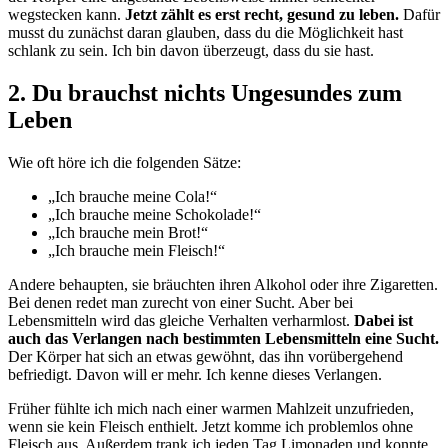
wegstecken kann.
Jetzt zählt es erst recht, gesund zu leben.
Dafür
musst du zunächst daran glauben, dass du die Möglichkeit hast
schlank zu sein. Ich bin davon überzeugt, dass du sie hast.
2. Du brauchst nichts Ungesundes zum
Leben
Wie oft höre ich die folgenden Sätze:
„Ich brauche meine Cola!“
„Ich brauche meine Schokolade!“
„Ich brauche mein Brot!“
„Ich brauche mein Fleisch!“
Andere behaupten, sie bräuchten ihren Alkohol oder ihre Zigaretten.
Bei denen redet man zurecht von einer Sucht. Aber bei
Lebensmitteln wird das gleiche Verhalten verharmlost.
Dabei ist
auch das Verlangen nach bestimmten Lebensmitteln eine Sucht.
Der Körper hat sich an etwas gewöhnt, das ihn vorübergehend
befriedigt. Davon will er mehr. Ich kenne dieses Verlangen.
Früher fühlte ich mich nach einer warmen Mahlzeit unzufrieden,
wenn sie kein Fleisch enthielt. Jetzt komme ich problemlos ohne
Fleisch aus. Außerdem trank ich jeden Tag Limonaden und konnte