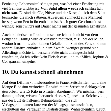
Fetthaltige Lebensmittel sättigen gut, was bei einer Ernährung mit
viel Gemüse wichtig ist.
Von Salat allein werde ich schließlich
nicht satt.
Es sind die Öle, Nüsse und der Käse, die ich dem Salat
beimische, die mich sättigen. Außerdem schmeckt eine Mahlzeit
besser, wenn Fett in ihr enthalten ist. Auch guter Geschmack ist
wichtig, sonst wird’s auf Dauer nichts mit der gesunden Ernährung.
Auch bei tierischen Produkten scheue ich mich nicht vor dem
Fettgehalt. Häufig wird er künstlich reduziert, z. B. bei der Milch,
wodurch man uns aber keinen Gefallen tut. Statt des Fetts sind nun
andere Zusätze enthalten, die im Zweifel weniger gesund sind.
Allerdings möchte ich tierische Fette nicht uneingeschränkt
empfehlen, da ich selbst kein Fleisch esse, und mit Milch, Joghurt &
Co. sparsam umgehe.
10. Du kannst schnell abnehmen
Auf dem Diätmarkt, insbesondere in Frauenzeitschriften, wird eine
Menge Blödsinn verbreitet. Da wird mit reißerischen Schlagzeilen
geworben, wie „5 Kilo in 5 Tagen abnehmen“. Wir möchten gern
daran glauben, wissen aber auch, dass es Quatsch ist. Solche völlig
aus der Luft gegriffenen Behauptungen, die sich
Verlagspraktikanten kurz vor der Mittagspause ausdenken,
erschüttern das Vertrauen in Diätratschläge. Wahrscheinlich glaubt