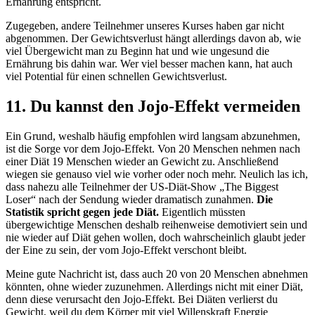
Ernährung entspricht.
Zugegeben, andere Teilnehmer unseres Kurses haben gar nicht
abgenommen. Der Gewichtsverlust hängt allerdings davon ab, wie
viel Übergewicht man zu Beginn hat und wie ungesund die
Ernährung bis dahin war. Wer viel besser machen kann, hat auch
viel Potential für einen schnellen Gewichtsverlust.
11. Du kannst den Jojo-Effekt vermeiden
Ein Grund, weshalb häufig empfohlen wird langsam abzunehmen,
ist die Sorge vor dem Jojo-Effekt. Von 20 Menschen nehmen nach
einer Diät 19 Menschen wieder an Gewicht zu. Anschließend
wiegen sie genauso viel wie vorher oder noch mehr. Neulich las ich,
dass nahezu alle Teilnehmer der US-Diät-Show „The Biggest
Loser“ nach der Sendung wieder dramatisch zunahmen.
Die
Statistik spricht gegen jede Diät.
Eigentlich müssten
übergewichtige Menschen deshalb reihenweise demotiviert sein und
nie wieder auf Diät gehen wollen, doch wahrscheinlich glaubt jeder
der Eine zu sein, der vom Jojo-Effekt verschont bleibt.
Meine gute Nachricht ist, dass auch 20 von 20 Menschen abnehmen
könnten, ohne wieder zuzunehmen. Allerdings nicht mit einer Diät,
denn diese verursacht den Jojo-Effekt. Bei Diäten verlierst du
Gewicht, weil du dem Körper mit viel Willenskraft Energie