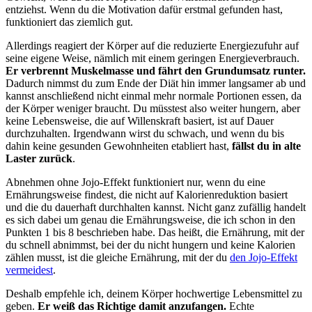
entziehst. Wenn du die Motivation dafür erstmal gefunden hast,
funktioniert das ziemlich gut.
Allerdings reagiert der Körper auf die reduzierte Energiezufuhr auf
seine eigene Weise, nämlich mit einem geringen Energieverbrauch.
Er verbrennt Muskelmasse und fährt den Grundumsatz runter.
Dadurch nimmst du zum Ende der Diät hin immer langsamer ab und
kannst anschließend nicht einmal mehr normale Portionen essen, da
der Körper weniger braucht. Du müsstest also weiter hungern, aber
keine Lebensweise, die auf Willenskraft basiert, ist auf Dauer
durchzuhalten. Irgendwann wirst du schwach, und wenn du bis
dahin keine gesunden Gewohnheiten etabliert hast,
fällst du in alte
Laster zurück
.
Abnehmen ohne Jojo-Effekt funktioniert nur, wenn du eine
Ernährungsweise findest, die nicht auf Kalorienreduktion basiert
und die du dauerhaft durchhalten kannst. Nicht ganz zufällig handelt
es sich dabei um genau die Ernährungsweise, die ich schon in den
Punkten 1 bis 8 beschrieben habe. Das heißt, die Ernährung, mit der
du schnell abnimmst, bei der du nicht hungern und keine Kalorien
zählen musst, ist die gleiche Ernährung, mit der du
den Jojo-Effekt
vermeidest
.
Deshalb empfehle ich, deinem Körper hochwertige Lebensmittel zu
geben.
Er weiß das Richtige damit anzufangen.
Echte