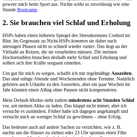
powere mich beim Sport aus. Nichts wirkt so zuverlässig wie eine
Stunde
Bootcamp
.
2. Sie brauchen viel Schlaf und Erholung
HSPs haben einen höheren Spiegel des Stresshormons Cortisol im
Blut. Im Gegensatz zu Nicht-HSPs
kommen
sie daher nach
stressigen Phasen nicht so schnell wieder
runter
. Das liegt an der
Vielzahl an Reizen, die sie verarbeiten müssen. Die meisten
Hochsensiblen brauchen deshalb mehr Schlaf und Erholung und
sollten sich ihre Kräfte sorgsam einteilen.
Um gut für mich zu sorgen, schaffe ich mir regelmäßige
Auszeiten
.
Das sind ruhige Abende und Wochenenden ohne Termine. Natürlich
gehören auch Urlaube zu den Auszeiten, aber ein paar Wochen im
Jahr könnten einen Alltag ohne Pausen nicht kompensieren.
Mein Default-Modus sieht zudem
mindestens acht Stunden Schlaf
vor, um meinen Akku zu laden. Das klappt nicht immer, aber ich
versuche es zumindest. Früher habe ich dagegen angekämpft und
versucht mich an weniger Schlaf zu gewöhnen – ohne Erfolg.
Das bedeutet auch auf andere Sachen zu verzichten, wie z. B.
nachts um die Häuser zu ziehen oder 23 Uhr spontan einen Film