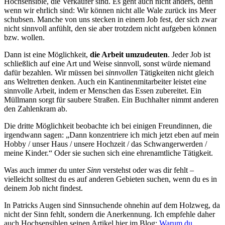
Hochsensible, die Verkäufer sind. Es geht auch nicht anders, denn
wenn wir ehrlich sind: Wir können nicht alle Wale zurück ins Meer
schubsen. Manche von uns stecken in einem Job fest, der sich zwar
nicht sinnvoll anfühlt, den sie aber trotzdem nicht aufgeben können
bzw. wollen.
Dann ist eine Möglichkeit,
die Arbeit umzudeuten
. Jeder Job ist
schließlich auf eine Art und Weise sinnvoll, sonst würde niemand
dafür bezahlen. Wir müssen bei
sinnvollen
Tätigkeiten nicht gleich
ans Weltretten denken. Auch ein Kantinenmitarbeiter leistet eine
sinnvolle Arbeit, indem er Menschen das Essen zubereitet. Ein
Müllmann sorgt für saubere Straßen. Ein Buchhalter nimmt anderen
den Zahlenkram ab.
Die dritte Möglichkeit beobachte ich bei einigen Freundinnen, die
irgendwann sagen: „Dann konzentriere ich mich jetzt eben auf mein
Hobby / unser Haus / unsere Hochzeit / das Schwangerwerden /
meine Kinder.“ Oder sie suchen sich eine ehrenamtliche Tätigkeit.
Was auch immer du unter
Sinn
verstehst oder was dir fehlt –
vielleicht solltest du es auf anderen Gebieten suchen, wenn du es in
deinem Job nicht findest.
In Patricks Augen sind Sinnsuchende ohnehin auf dem Holzweg, da
nicht der Sinn fehlt, sondern die Anerkennung. Ich empfehle daher
auch Hochsensiblen seinen Artikel hier im Blog:
Warum du