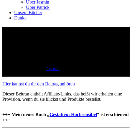
Über Jasmin
Über Patrick
Unsere Bücher
Danke
Warum Hochsensible
(besonders) gut für sich sorgen
sollten
11 Minuten Lesezeit
by
Jasmin
Zum Beitrag
Hier kannst du dir den Beitrag anhören
Dieser Beitrag enthält Affiliate-Links, das heißt wir erhalten eine
Provision, wenn du sie klickst und Produkte bestellst.
+++ Mein neues Buch „
Gestatten: Hochsensibel
“ ist erschienen!
+++