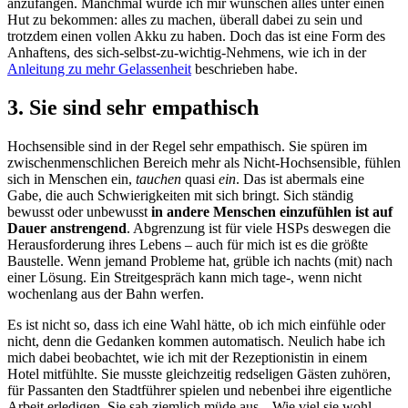
anzufangen. Manchmal würde ich mir wünschen alles unter einen
Hut zu bekommen: alles zu machen, überall dabei zu sein und
trotzdem einen vollen Akku zu haben. Doch das ist eine Form des
Anhaftens, des sich-selbst-zu-wichtig-Nehmens, wie ich in der
Anleitung zu mehr Gelassenheit
beschrieben habe.
3. Sie sind sehr empathisch
Hochsensible sind in der Regel sehr empathisch. Sie spüren im
zwischenmenschlichen Bereich mehr als Nicht-Hochsensible, fühlen
sich in Menschen ein,
tauchen
quasi
ein
. Das ist abermals eine
Gabe, die auch Schwierigkeiten mit sich bringt. Sich ständig
bewusst oder unbewusst
in andere Menschen einzufühlen ist auf
Dauer anstrengend
. Abgrenzung ist für viele HSPs deswegen die
Herausforderung ihres Lebens – auch für mich ist es die größte
Baustelle. Wenn jemand Probleme hat, grüble ich nachts (mit) nach
einer Lösung. Ein Streitgespräch kann mich tage-, wenn nicht
wochenlang aus der Bahn werfen.
Es ist nicht so, dass ich eine Wahl hätte, ob ich mich einfühle oder
nicht, denn die Gedanken kommen automatisch. Neulich habe ich
mich dabei beobachtet, wie ich mit der Rezeptionistin in einem
Hotel mitfühlte. Sie musste gleichzeitig redseligen Gästen zuhören,
für Passanten den Stadtführer spielen und nebenbei ihre eigentliche
Arbeit erledigen. Sie sah ziemlich müde aus. „Wie viel sie wohl