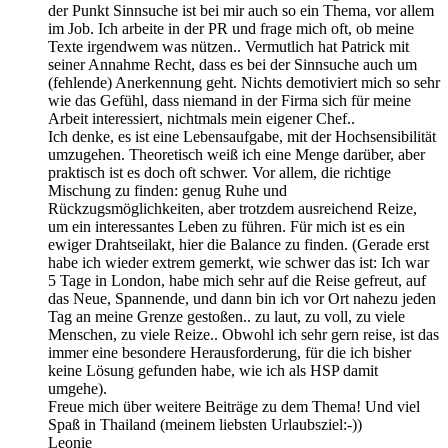
der Punkt Sinnsuche ist bei mir auch so ein Thema, vor allem
im Job. Ich arbeite in der PR und frage mich oft, ob meine
Texte irgendwem was nützen.. Vermutlich hat Patrick mit
seiner Annahme Recht, dass es bei der Sinnsuche auch um
(fehlende) Anerkennung geht. Nichts demotiviert mich so sehr
wie das Gefühl, dass niemand in der Firma sich für meine
Arbeit interessiert, nichtmals mein eigener Chef..
Ich denke, es ist eine Lebensaufgabe, mit der Hochsensibilität
umzugehen. Theoretisch weiß ich eine Menge darüber, aber
praktisch ist es doch oft schwer. Vor allem, die richtige
Mischung zu finden: genug Ruhe und
Rückzugsmöglichkeiten, aber trotzdem ausreichend Reize,
um ein interessantes Leben zu führen. Für mich ist es ein
ewiger Drahtseilakt, hier die Balance zu finden. (Gerade erst
habe ich wieder extrem gemerkt, wie schwer das ist: Ich war
5 Tage in London, habe mich sehr auf die Reise gefreut, auf
das Neue, Spannende, und dann bin ich vor Ort nahezu jeden
Tag an meine Grenze gestoßen.. zu laut, zu voll, zu viele
Menschen, zu viele Reize.. Obwohl ich sehr gern reise, ist das
immer eine besondere Herausforderung, für die ich bisher
keine Lösung gefunden habe, wie ich als HSP damit
umgehe).
Freue mich über weitere Beiträge zu dem Thema! Und viel
Spaß in Thailand (meinem liebsten Urlaubsziel:-))
Leonie