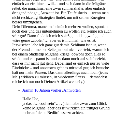
einfach zu viel hinein will… und sich dann in die Migräne
rettet, die manchmal eine zwar schmerzhafte, aber einfach
dringend nötige „Auszeit“ ist. Ein Teufelskreis… wenn man
nicht rechtzeitig Strategien findet, um mit seinen Energien
besser umzugehen.
Dein Dilemma, manchmal einfach mehr zu wollen, spontan
noch dies und das unternehmen zu wollen etc. kenne ich auch
sehr gut! Dann finde ich mich spießig und langweilig und
wäre gerne „cooler“… aber es ist nunmal, wie es ist.
Inzwischen lebe ich ganz gut damit. Schlimm ist nur, wenn
der Freund an meiner Seite partout nicht versteht, warum ich
bei einem Städtetrip Migräne kriege, obwohl doch alles so
schön und entspannt ist und es dann noch auf sich bezieht,
dass es mir nicht gut geht. Dabei sind es einfach nur zu viele
Eindrücke – und ansonsten geht es mir total gut; ich brauche
halt nur mehr Pausen. Das dann allerdings auch noch (jedes
Mal) erklären zu müssen, ist wiederum Stress… demnächst
reiche ich nur noch Deinen Artikel weiter! ;-)
Jasmin
10 Jahren vorher
/
Antworten
Hallo Ute,
ja das „Uncool-sein“… :-) Ich habe zwar zum Glück
keine Migräne, aber das ist wirklich ein triftiger Grund
mehr auf deine Bedürfnisse zu achten.