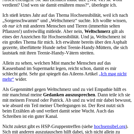
verdient? Und wen sie damit ernähren muss?“, überlegte ich.
Ich stieß letztes Jahr auf das Thema Hochsensibilität, weil ich nach
„Sorgenschwamm“ und „Weltschmerz“ suchte. Ich wollte wissen,
ob
nur ich
mit anderen Menschen und Tieren (immerhin selten
Pflanzen!) unfreiwillig mitleide. Aber nein,
Weltschmerz
gilt als
eines der Anzeichen für Hochsensibilität. Und ja, Weltschmerz ist
ein großes Thema für mich. Ich erwähnte bereits über den Asphalt
gezerrte, überfütterte Hunde nebst Teenie-Handy-Müttern, die sich
lautstark mit ihren Teenie-Handy-Vätern streiten.
Allein zu sehen, welchen Mist manche Menschen auf das
Kassenband im Supermarkt legen, reicht schon, damit es mir
schlecht geht. Sehr gut spiegelt das Aileens Artikel
„Ich mag nicht
mehr“
wider.
Als Gegenmittel gegen Weltschmerz und zu viel Empathie hilft es
mir manchmal meine
Gedanken auszusprechen
. Dann teile ich sie
mit meinem Freund oder Patrick. Ab und zu wird mir dabei bewusst,
wie absurd ein Teil meiner Überlegungen ist. Der Rest nutzt sich
beim Erzählen ab und verliert damit seine Wucht. Auch das
Schreiben ist ein guter Kanal.
Nicht zuletzt gibt es HSP-Gruppentreffen (siehe
hochsensibel.org
).
Sich mit anderen auszutauschen hilft dabei, sich nicht allein zu