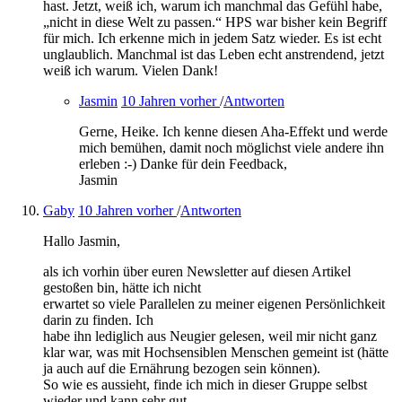
hast. Jetzt, weiß ich, warum ich manchmal das Gefühl habe,
„nicht in diese Welt zu passen.“ HPS war bisher kein Begriff
für mich. Ich erkenne mich in jedem Satz wieder. Es ist echt
unglaublich. Manchmal ist das Leben echt anstrendend, jetzt
weiß ich warum. Vielen Dank!
Jasmin
10 Jahren vorher
/
Antworten
Gerne, Heike. Ich kenne diesen Aha-Effekt und werde
mich bemühen, damit noch möglichst viele andere ihn
erleben :-) Danke für dein Feedback,
Jasmin
Gaby
10 Jahren vorher
/
Antworten
Hallo Jasmin,
als ich vorhin über euren Newsletter auf diesen Artikel
gestoßen bin, hätte ich nicht
erwartet so viele Parallelen zu meiner eigenen Persönlichkeit
darin zu finden. Ich
habe ihn lediglich aus Neugier gelesen, weil mir nicht ganz
klar war, was mit Hochsensiblen Menschen gemeint ist (hätte
ja auch auf die Ernährung bezogen sein können).
So wie es aussieht, finde ich mich in dieser Gruppe selbst
wieder und kann sehr gut