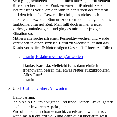
Sehr gut geschrieben! Ich kann mich nur zu gut mit deinem
Knetemischer und den Punkten einer HSP identifizieren.
Bei mir ist es vor allem der Sinn in der Arbeit der mit fehlt
und den ich suche. Letztendlich bringt es nichts, sich
einzureden bzw. den Sinn umzudeuten, denn ich glaube das
funktioniert nur auf Zeit. Man fällt doch immer wieder
zurück, zumindest geht und ging es mir in der jetzigen
Situation so.
Mittlerweile suche ich einen Perspektivwechsel und werde
versuchen in einen sozialen Beruf zu wechseln, anstatt das
Konto von satten & hinterlistigen Geschäftsführern zu füllen.
Jasmin
10 Jahren vorher
/
Antworten
Danke, Karo. Ja, vielleicht ist es dann einfach
irgendwann besser, mal etwas Neues auszuprobieren.
Alles Gute!
Jasmin
Ute
10 Jahren vorher
/
Antworten
Hallo Jasmin,
ich bin ein HSP mit Migräne und finde Deinen Artikel gerade
auch unter letzterem Aspekt gut:
Wie oft habe ich schon versucht, zu erklären, wie das ist,
wenn mein Kopf erst voll- und dann quasi überläuft, weil