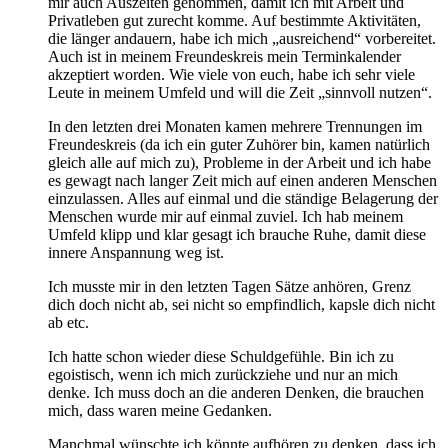
mir auch Auszeiten genommen, damit ich mit Arbeit und
Privatleben gut zurecht komme. Auf bestimmte Aktivitäten,
die länger andauern, habe ich mich „ausreichend“ vorbereitet.
Auch ist in meinem Freundeskreis mein Terminkalender
akzeptiert worden. Wie viele von euch, habe ich sehr viele
Leute in meinem Umfeld und will die Zeit „sinnvoll nutzen“.
In den letzten drei Monaten kamen mehrere Trennungen im
Freundeskreis (da ich ein guter Zuhörer bin, kamen natürlich
gleich alle auf mich zu), Probleme in der Arbeit und ich habe
es gewagt nach langer Zeit mich auf einen anderen Menschen
einzulassen. Alles auf einmal und die ständige Belagerung der
Menschen wurde mir auf einmal zuviel. Ich hab meinem
Umfeld klipp und klar gesagt ich brauche Ruhe, damit diese
innere Anspannung weg ist.
Ich musste mir in den letzten Tagen Sätze anhören, Grenz
dich doch nicht ab, sei nicht so empfindlich, kapsle dich nicht
ab etc.
Ich hatte schon wieder diese Schuldgefühle. Bin ich zu
egoistisch, wenn ich mich zurückziehe und nur an mich
denke. Ich muss doch an die anderen Denken, die brauchen
mich, dass waren meine Gedanken.
Manchmal wünschte ich könnte aufhören zu denken, dass ich