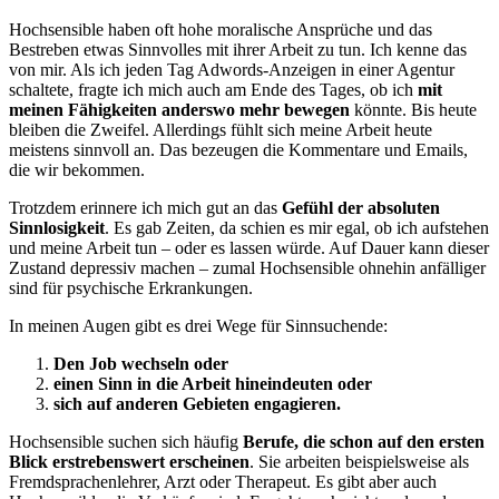
Hochsensible haben oft hohe moralische Ansprüche und das
Bestreben etwas Sinnvolles mit ihrer Arbeit zu tun. Ich kenne das
von mir. Als ich jeden Tag Adwords-Anzeigen in einer Agentur
schaltete, fragte ich mich auch am Ende des Tages, ob ich
mit
meinen Fähigkeiten anderswo mehr bewegen
könnte. Bis heute
bleiben die Zweifel. Allerdings fühlt sich meine Arbeit heute
meistens sinnvoll an. Das bezeugen die Kommentare und Emails,
die wir bekommen.
Trotzdem erinnere ich mich gut an das
Gefühl der absoluten
Sinnlosigkeit
. Es gab Zeiten, da schien es mir egal, ob ich aufstehen
und meine Arbeit tun – oder es lassen würde. Auf Dauer kann dieser
Zustand depressiv machen – zumal Hochsensible ohnehin anfälliger
sind für psychische Erkrankungen.
In meinen Augen gibt es drei Wege für Sinnsuchende:
Den Job wechseln oder
einen Sinn in die Arbeit hineindeuten oder
sich auf anderen Gebieten engagieren.
Hochsensible suchen sich häufig
Berufe, die schon auf den ersten
Blick erstrebenswert erscheinen
. Sie arbeiten beispielsweise als
Fremdsprachenlehrer, Arzt oder Therapeut. Es gibt aber auch