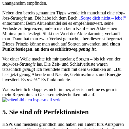
unangenehm empfinden.
Neben den bereits genannten Tipps wende ich manchmal eine
stop-
loss-Strategie
an. Die habe ich dem Buch
„Sorge dich nicht – lebe!“
entnommen: Beim Aktienhandel sei es empfehlenswert, seine
Verluste zu begrenzen, indem man beim Kauf einer Aktie einen
Minimalpreis festlegt. Sinkt der Wert der Aktie darunter, verkauft
man. Dann hat man zwar Verlust gemacht, aber dieser ist begrenzt.
Dieses Prinzip könne man auch auf Sorgen anwenden und
einen
Punkt festlegen, an dem es schlichtweg
genug ist
.
Vor einer Weile machte ich mir tagelang Sorgen – bis ich von der
stop-loss-Strategie
las. Die Zeit- und Schlafverluste waren
tatsächlich
genug
! Ich freundete mich mit dem Gedanken an: „Du
hast jetzt genug Abende und Nächte, Gehirnschmalz und Energie
investiert. Es
reicht
.“ Es funktionierte.
Wahrscheinlich klappt es nicht immer, aber ich nehme es gern in
mein Repertoire an Gelassenheitstechniken mit auf.
5. Sie sind oft Perfektionisten
HSPs sind meistens gründlich und haben ein Talent fürs Aufspüren