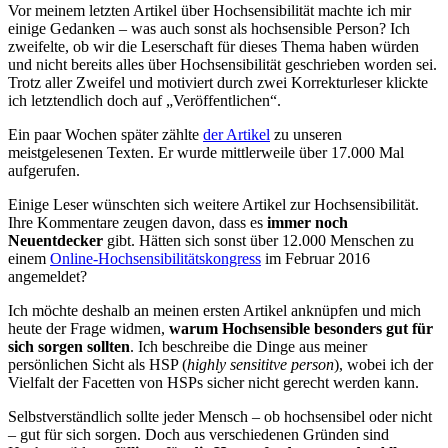
Vor meinem letzten Artikel über Hochsensibilität machte ich mir
einige Gedanken – was auch sonst als hochsensible Person? Ich
zweifelte, ob wir die Leserschaft für dieses Thema haben würden
und nicht bereits alles über Hochsensibilität geschrieben worden sei.
Trotz aller Zweifel und motiviert durch zwei Korrekturleser klickte
ich letztendlich doch auf „Veröffentlichen“.
Ein paar Wochen später zählte
der Artikel
zu unseren
meistgelesenen Texten. Er wurde mittlerweile über 17.000 Mal
aufgerufen.
Einige Leser wünschten sich weitere Artikel zur Hochsensibilität.
Ihre Kommentare zeugen davon, dass es
immer noch
Neuentdecker
gibt. Hätten sich sonst über 12.000 Menschen zu
einem
Online-Hochsensibilitätskongress
im Februar 2016
angemeldet?
Ich möchte deshalb an meinen ersten Artikel anknüpfen und mich
heute der Frage widmen,
warum Hochsensible besonders gut für
sich sorgen sollten
. Ich beschreibe die Dinge aus meiner
persönlichen Sicht als HSP (
highly sensititve person
), wobei ich der
Vielfalt der Facetten von HSPs sicher nicht gerecht werden kann.
Selbstverständlich sollte jeder Mensch – ob hochsensibel oder nicht
– gut für sich sorgen. Doch aus verschiedenen Gründen sind