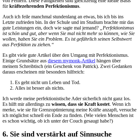
von Fehlern. Diese Fähigkeiten sind gleichzeitig eine ideale Basis
für
kräftezehrenden Perfektionismus
.
Auch ich feile manchmal stundenlang an etwas, bis ich bis ins
Letzte zufrieden bin. In der Schule und im Studium brachte mir das
gute Leistungen ein, doch wie sagte mal jemand?
„Perfektionismus
ist schön und gut, aber wenn Sie mal nicht mehr so können, wie Sie
wollen, haben Sie ein Problem. Es ist gefährlich seinen Selbstwert
aus Perfektion zu ziehen.“
Es gibt viele gute Artikel über den Umgang mit Perfektionismus.
Einige Grundsätze aus
diesem mymonk-Artikel
hängen über
meinem Schreibtisch (ein Geschenk von Patrick). Zwei Gedanken
daraus erscheinen mir besonders hilfreich:
Es geht nicht um Leben und Tod.
Alles ist besser als nichts.
Ich werde meine perfektionistische Ader sicherlich nicht ganz los.
Es hilft mir allerdings zu
wissen, dass sie Kraft kostet
. Wenn ich
merke, wie sie für Grenzoptimierung meine Kräfte anzapft, versuche
ich möglichst schnell ein Ende zu finden. (Wie vielen Menschen ist
es schon wichtig, ob ich unter der Couch gesaugt habe?)
6. Sie sind verstärkt auf Sinnsuche