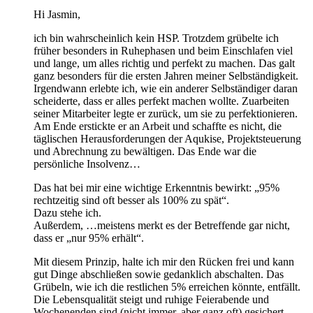
Hi Jasmin,
ich bin wahrscheinlich kein HSP. Trotzdem grübelte ich
früher besonders in Ruhephasen und beim Einschlafen viel
und lange, um alles richtig und perfekt zu machen. Das galt
ganz besonders für die ersten Jahren meiner Selbständigkeit.
Irgendwann erlebte ich, wie ein anderer Selbständiger daran
scheiderte, dass er alles perfekt machen wollte. Zuarbeiten
seiner Mitarbeiter legte er zurück, um sie zu perfektionieren.
Am Ende erstickte er an Arbeit und schaffte es nicht, die
täglischen Herausforderungen der Aqukise, Projektsteuerung
und Abrechnung zu bewältigen. Das Ende war die
persönliche Insolvenz…
Das hat bei mir eine wichtige Erkenntnis bewirkt: „95%
rechtzeitig sind oft besser als 100% zu spät“.
Dazu stehe ich.
Außerdem, …meistens merkt es der Betreffende gar nicht,
dass er „nur 95% erhält“.
Mit diesem Prinzip, halte ich mir den Rücken frei und kann
gut Dinge abschließen sowie gedanklich abschalten. Das
Grübeln, wie ich die restlichen 5% erreichen könnte, entfällt.
Die Lebensqualität steigt und ruhige Feierabende und
Wochenenden sind (nicht immer, aber ganz oft) gesichert.