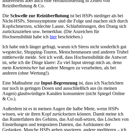
andererseits aber auch eine Herausforderung in Zeiten von
Reizüberflutung & Co.
Die
Schwelle zur Reizüberflutung
ist bei HSPs niedriger als bei
Nicht-HSPs. Stresssymptome sind die Folge und machen sich durch
Kopfschmerzen, schlechte Laune, Schlafstörungen, den Drang sich
zurückzuziehen usw. bemerkbar. (Die Anzeichen für
Hochsensibilität habe ich
hier
beschrieben.)
Ich habe mich länger gefragt, warum ich Stress nicht sonderlich gut
wegstecke, Shopping-Touren, Menschenmassen und anderen Trubel
mittlerweile meide. Seit ich weiß, dass Hochsensibilität die Antwort
ist, sehe ich die Dinge klarer: Zu viel Input strengt mich an, denn
mein
Knetemischer
hat andere Mengen zu verarbeiten, als bei
anderen (ohne Wertung!).
Eine Maßnahme zur
Input-Begrenzung
ist, dass ich Nachrichten
nur noch in geringen Dosen und ausschließlich aus (in meinen
Augen) glaubwürdigen Kanälen konsumiere (nicht Spiegel Online
& Co.).
Außerdem ist es in meinen Augen die halbe Miete, wenn HSPs
wissen,
wie
sie ihren Kopf
zurücksetzen
können
.
Damit meine ich
das Runterfahren des Gehirns, das Auf-null-setzen, das Löschen von
Einstellungen und temporären Dateien, das Aufräumen der
Gedanken. Manche HSPs gehen spazieren, andere meditieren – ich